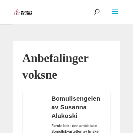
Veksle høykontrast
Veksle skriftstørrelse
Anbefalinger
voksne
Bomullsengelen
av Susanna
Alakoski
Første bok i den ambisiøse
Bomullskvartetten av finske