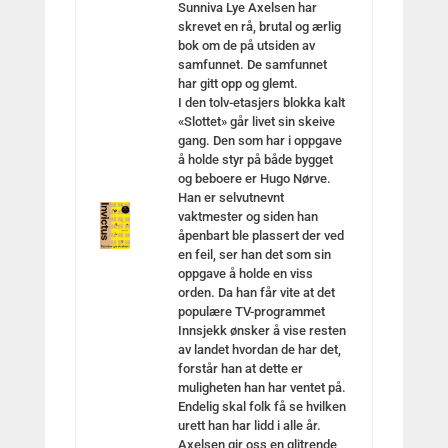
Sunniva Lye Axelsen har
skrevet en rå, brutal og ærlig
bok om de på utsiden av
samfunnet. De samfunnet
har gitt opp og glemt.
I den tolv-etasjers blokka kalt
«Slottet» går livet sin skeive
gang. Den som har i oppgave
å holde styr på både bygget
og beboere er Hugo Nørve.
Han er selvutnevnt
vaktmester og siden han
åpenbart ble plassert der ved
en feil, ser han det som sin
oppgave å holde en viss
orden. Da han får vite at det
populære TV-programmet
Innsjekk ønsker å vise resten
av landet hvordan de har det,
forstår han at dette er
muligheten han har ventet på.
Endelig skal folk få se hvilken
urett han har lidd i alle år.
Axelsen gir oss en glitrende