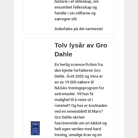
historie i et ekteskap, om
ensomhet fellesskap og
familie i sin stilfarne og
særegne stil.
Anbefales på det varmeste!
Tolv lysår av Gro
Dahle
En herlig science-fiction fra
den kjente forfatteren Gro
Dahle. Året 2032 og Vera er
en av 19 000 søkere til
NASAs treningsprogram for
astronauter. Vil hun få
mulighet til å reise ut i
rommet? Og hva er kostnaden
ved en enveisbilett til Mars?
Gro Dahle skriver
fascinerende om en lukket og
helt egen verden med hard
trening, umulige krav og en