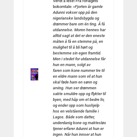
Verdt å lese! Fra forlagets
bokomtale:
«Fjorten år gamle
Adunni vokser opp på den
nigerianske landsbygda og
drømmer bare om én ting. Å få
utdannelse. Moren hennes har
alltid sagt at det er den eneste
måten å få en
stemme
på, en
mulighet til å bli hørt og
be
stemme
sin egen framtid.
Men i stedet for utdannelse får
hun en mann, solgt av
faren
som
kone nummer tre til
en eldre mann
som
vil at hun
skal føde ham en sønn og
arving. Hun ser drømmen
sakte smuldre opp og flykter til
byen, med håp om et bedre liv,
og ender opp
som
hushjelp
hos en velstående familie i
Lagos. Både
som
datter,
underdanig kone og maktesløs
tjener erfarer Adunni at hun er
ingen. Når hun innser at hun