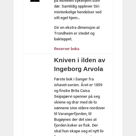
på Moveien sykehjem som
dør. Samtidig opplever Siri
mistenkelige hendelser ved
sitt eget hjem…
Gir en ekstra dimensjon at
Trondheim er stedet og
bakteppet.
Reserver boka
Kniven i ilden av
Ingeborg Arvola
Første bok i Sanger fra
ishavet-serien. Året er 1859
og finske Brita Caisa
Seipajærvi spenner på seg
skiene og drar med de to
sønnene sine videre nordover
til Varangerfjorden, til
Bugøynes der det sies at
fjorden koker av fisk. Der
skal hun skape seg et nytt liv