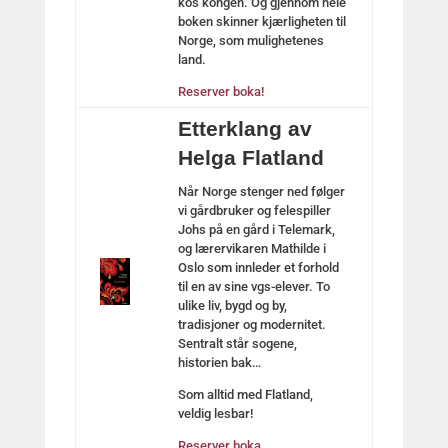
kos kongen. Og gjennom hele
boken skinner kjærligheten til
Norge, som mulighetenes
land.
Reserver boka!
Etterklang av
Helga Flatland
Når Norge stenger ned følger
vi gårdbruker og felespiller
Johs på en gård i Telemark,
og lærervikaren Mathilde i
Oslo som innleder et forhold
til en av sine vgs-elever. To
ulike liv, bygd og by,
tradisjoner og modernitet.
Sentralt står sogene,
historien bak…
Som alltid med Flatland,
veldig lesbar!
Reserver boka