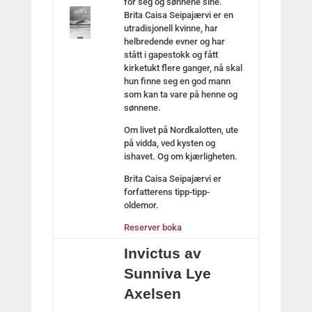
for seg og sønnene sine.
Brita Caisa Seipajærvi er en
utradisjonell kvinne, har
helbredende evner og har
stått i gapestokk og fått
kirketukt flere ganger, nå skal
hun finne seg en god mann
som kan ta vare på henne og
sønnene.
Om livet på Nordkalotten, ute
på vidda, ved kysten og
ishavet. Og om kjærligheten.
Brita Caisa Seipajærvi er
forfatterens tipp-tipp-
oldemor.
Reserver boka
Invictus av
Sunniva Lye
Axelsen