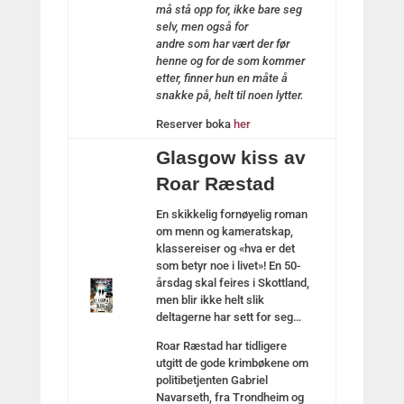
må stå opp for, ikke bare seg
selv, men også for
andre
som
har vært der før
henne og for de
som
kommer
etter, finner hun en måte å
snakke på, helt til noen lytter.
Reserver boka
her
Glasgow kiss av
Roar Ræstad
En skikkelig fornøyelig roman
om menn og kameratskap,
klassereiser og «hva er det
som betyr noe i livet»! En 50-
årsdag skal feires i Skottland,
men blir ikke helt slik
deltagerne har sett for seg…
Roar Ræstad har tidligere
utgitt de gode krimbøkene om
politibetjenten Gabriel
Navarseth, fra Trondheim og