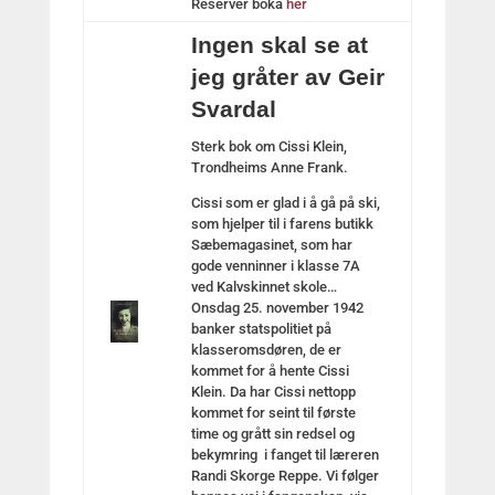
Reserver boka
her
Ingen skal se at
jeg gråter av Geir
Svardal
Sterk bok om Cissi Klein,
Trondheims Anne Frank.
Cissi som er glad i å gå på ski,
som hjelper til i farens butikk
Sæbemagasinet, som har
gode venninner i klasse 7A
ved Kalvskinnet skole…
Onsdag 25. november 1942
banker statspolitiet på
klasseromsdøren, de er
kommet for å hente Cissi
Klein. Da har Cissi nettopp
kommet for seint til første
time og grått sin redsel og
bekymring i fanget til læreren
Randi Skorge Reppe. Vi følger