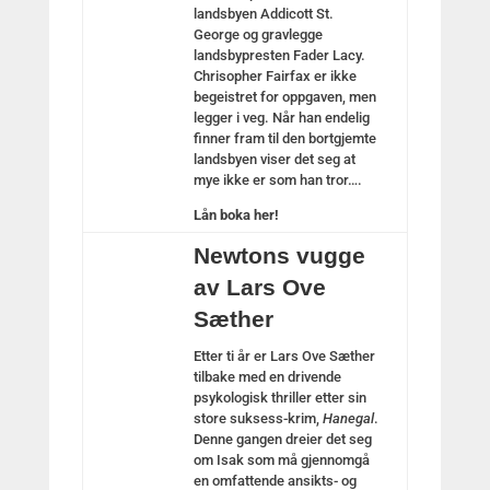
landsbyen Addicott St.
George og gravlegge
landsbypresten Fader Lacy.
Chrisopher Fairfax er ikke
begeistret for oppgaven, men
legger i veg. Når han endelig
finner fram til den bortgjemte
landsbyen viser det seg at
mye ikke er som han tror….
Lån boka her!
Newtons vugge
av Lars Ove
Sæther
Etter ti år er Lars Ove Sæther
tilbake med en drivende
psykologisk thriller etter sin
store suksess-krim,
Hanegal
.
Denne gangen dreier det seg
om Isak som må gjennomgå
en omfattende ansikts- og