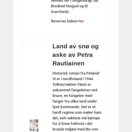
hennes vei i fangenskap, via
Bredtvet fengsel og til
Auschwitz.
Reserver boken
her
Land av snø og
aske av Petra
Rautiainen
Historisk roman fra Finland!
Vi er i nordfinland i 1944.
Tolken/vakten Väinö er
ankommet fangeleiren ved
Enare, en fangeleir med
fanger fra ulike land under
tysk kommando. Det er et
hardt regime som møter ham
der, selv vaktene må kjempe
for å finne fotfeste i det
brutale miljøet med lite rom